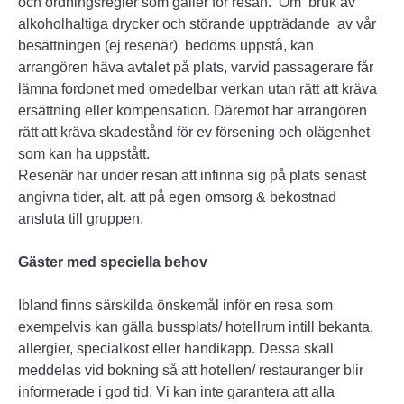
och ordningsregler som gäller för resan. Om bruk av
alkoholhaltiga drycker och störande uppträdande av vår
besättningen (ej resenär) bedöms uppstå, kan
arrangören häva avtalet på plats, varvid passagerare får
lämna fordonet med omedelbar verkan utan rätt att kräva
ersättning eller kompensation. Däremot har arrangören
rätt att kräva skadestånd för ev försening och olägenhet
som kan ha uppstått.
Resenär har under resan att infinna sig på plats senast
angivna tider, alt. att på egen omsorg & bekostnad
ansluta till gruppen.
Gäster med speciella behov
Ibland finns särskilda önskemål inför en resa som
exempelvis kan gälla bussplats/ hotellrum intill bekanta,
allergier, specialkost eller handikapp. Dessa skall
meddelas vid bokning så att hotellen/ restauranger blir
informerade i god tid. Vi kan inte garantera att alla