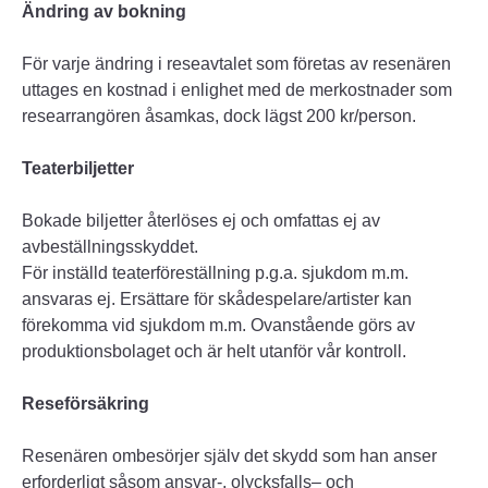
Ändring av bokning
För varje ändring i reseavtalet som företas av resenären
uttages en kostnad i enlighet med de merkostnader som
researrangören åsamkas, dock lägst 200 kr/person.
Teaterbiljetter
Bokade biljetter återlöses ej och omfattas ej av
avbeställningsskyddet.
För inställd teaterföreställning p.g.a. sjukdom m.m.
ansvaras ej. Ersättare för skådespela­re/artis­ter kan
förekomma vid sjukdom m.m. Ovanstående görs av
produktionsbolaget och är helt utanför vår kontroll.
Reseförsäkring
Resenären ombesörjer själv det skydd som han anser
erforderligt såsom ansvar-, olycksfalls– och