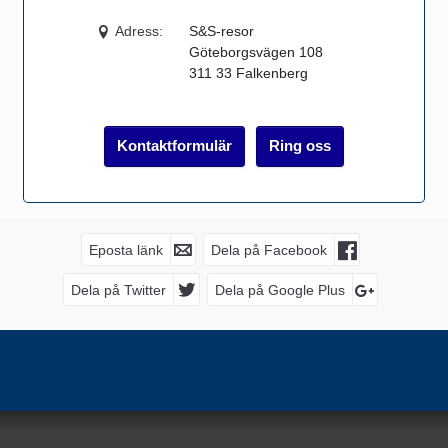
Adress:
S&S-resor
Göteborgsvägen 108
311 33
Falkenberg
Kontaktformulär
Ring oss
FACEBOOK
Eposta länk
Dela på Facebook
Dela på Twitter
Dela på Google Plus
FÖLJ OSS PÅ
NYHETSBREV
S&S-resor
Göteborgsvägen 108
311 33
Falkenberg