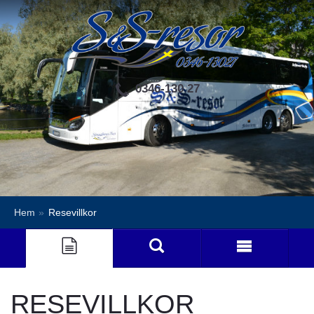
0346-130 27
Hem
»
Resevillkor
RESEVILLKOR