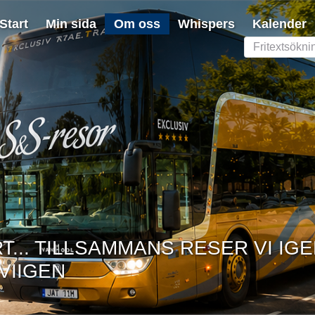
Start
Min sida
Om oss
Whispers
Kalender
... TILLSAMMANS RESER VI IGE
VIIGEN