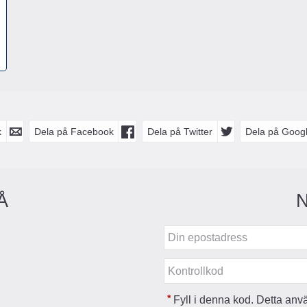
k
Dela på Facebook
Dela på Twitter
Dela på Googl
Å
*
Fyll i denna kod. Detta använ