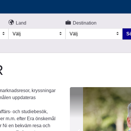
Land
Destination
Välj
Välj
S
R
ulmarknadsresor, kryssningar
smålen uppdateras
ffärs- och studiebesök,
tser m.m. efter Era önskemål
år Ni en bekväm resa och