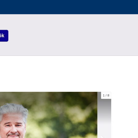
ök
1
8