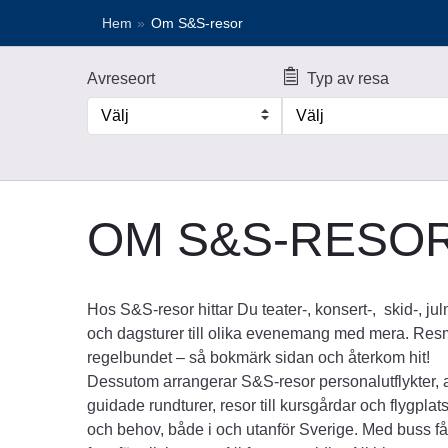
Hem
»
Om S&S-resor
Avreseort
Typ av resa
Välj
Välj
OM S&S-RESO
Hos S&S-resor hittar Du teater-, konsert-, skid-, j
och dagsturer till olika evenemang med mera. Re
regelbundet – så bokmärk sidan och återkom hit!
Dessutom arrangerar S&S-resor personalutflykter, a
guidade rundturer, resor till kursgårdar och flygpla
och behov, både i och utanför Sverige. Med buss f