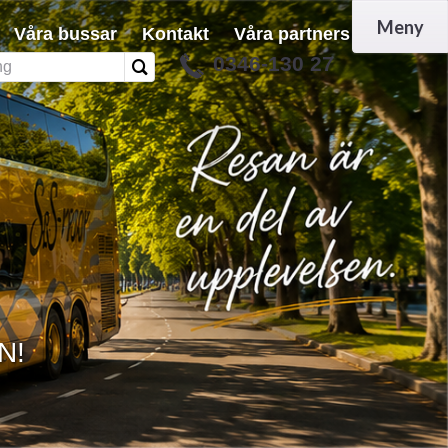
Meny
Våra bussar
Kontakt
Våra partners
0346-130 27
N!